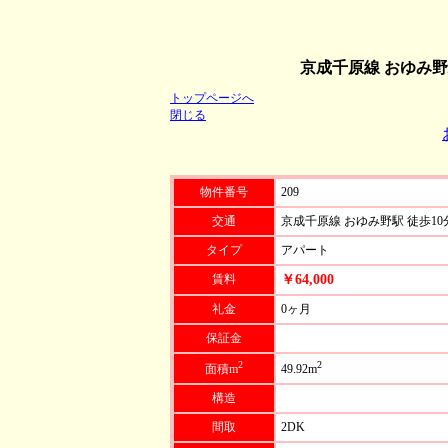
京成千原線 おゆみ野
トップページへ
閉じる
物件番号
209
交通
京成千原線 おゆみ野駅 徒歩10
タイプ
アパート
賃料
￥64,000
礼金
0ヶ月
保証金
2
2
面積m
49.92m
構造
間取
2DK