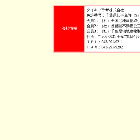
タイキプラザ株式会社
免許番号：千葉県知事免許（9）第
会員1：（社）全国宅地建物取
会員2：（社）首都圏不動産公
会社情報
会員3：（社）千葉県宅地建物
住所：〒266-0031 千葉市緑
ＴＥＬ：043-291-9211
ＦＡＸ：043-291-9292