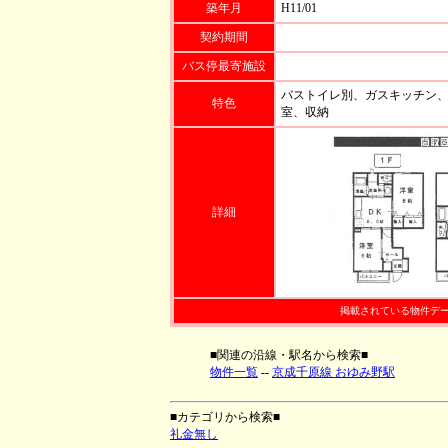
築年月
H11/01
契約期間
バス停最寄施設
バストイレ別、ガスキッチン
特色
室、収納
詳細
掲載されている物件デ
■関連の沿線・駅名から検索■
物件一覧
--
京成千原線 おゆみ野駅
■カテゴリから検索■
礼金無し