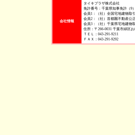
タイキプラザ株式会社
免許番号：千葉県知事免許（9）第
会員1：（社）全国宅地建物取
会員2：（社）首都圏不動産公
会社情報
会員3：（社）千葉県宅地建物
住所：〒266-0031 千葉市緑
ＴＥＬ：043-291-9211
ＦＡＸ：043-291-9292