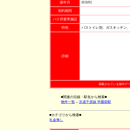
築年月
H10/01
契約期間
バス停最寄施設
特色
バストイレ別、ガスキッチン
詳細
掲載されている物件デ
■関連の沿線・駅名から検索■
物件一覧
--
京成千原線 学園前駅
■カテゴリから検索■
礼金無し