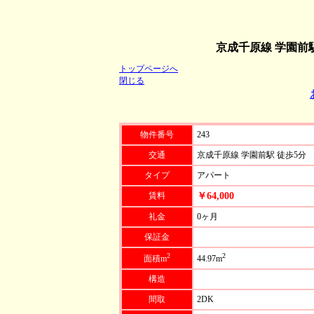
京成千原線 学園前
トップページへ
閉じる
物件番号
243
交通
京成千原線 学園前駅 徒歩5分
タイプ
アパート
賃料
￥64,000
礼金
0ヶ月
保証金
2
2
面積m
44.97m
構造
間取
2DK