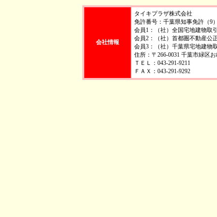
タイキプラザ株式会社
免許番号：千葉県知事免許（9）第
会員1：（社）全国宅地建物取
会員2：（社）首都圏不動産公
会社情報
会員3：（社）千葉県宅地建物
住所：〒266-0031 千葉市緑
ＴＥＬ：043-291-9211
ＦＡＸ：043-291-9292