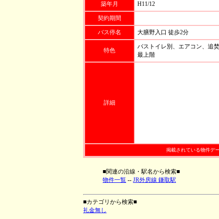
築年月
H11/12
契約期間
バス停名
大膳野入口 徒歩2分
バストイレ別、エアコン、追焚
特色
最上階
詳細
掲載されている物件デ
■関連の沿線・駅名から検索■
物件一覧
--
JR外房線 鎌取駅
■カテゴリから検索■
礼金無し