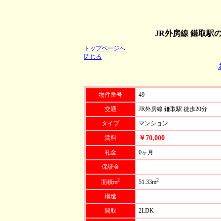
JR外房線 鎌取駅
トップページへ
閉じる
物件番号
49
交通
JR外房線 鎌取駅 徒歩20分
タイプ
マンション
賃料
￥70,000
礼金
0ヶ月
保証金
2
2
面積m
51.33m
構造
間取
2LDK