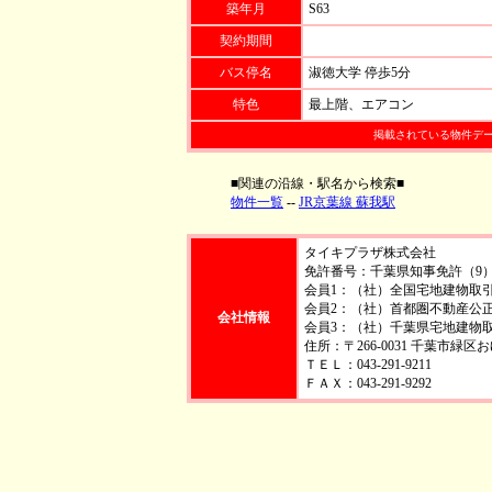
築年月
S63
契約期間
バス停名
淑徳大学 停歩5分
特色
最上階、エアコン
掲載されている物件デ
■関連の沿線・駅名から検索■
物件一覧
--
JR京葉線 蘇我駅
タイキプラザ株式会社
免許番号：千葉県知事免許（9）第
会員1：（社）全国宅地建物取
会員2：（社）首都圏不動産公
会社情報
会員3：（社）千葉県宅地建物
住所：〒266-0031 千葉市緑
ＴＥＬ：043-291-9211
ＦＡＸ：043-291-9292