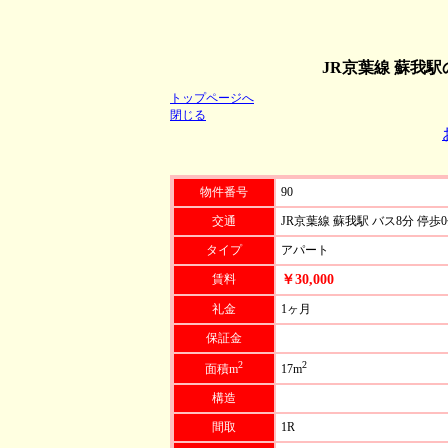
JR京葉線 蘇我駅
トップページへ
閉じる
物件番号
90
交通
JR京葉線 蘇我駅 バス8分 停歩
タイプ
アパート
賃料
￥30,000
礼金
1ヶ月
保証金
2
2
面積m
17m
構造
間取
1R